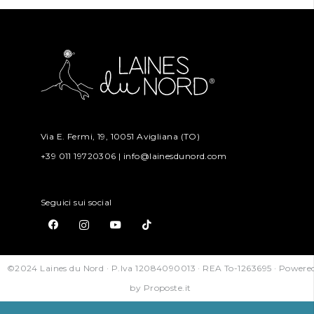
Via E. Fermi, 19, 10051 Avigliana (TO)
+39 011 19720306 | info@lainesdunord.com
Seguici sui social
©2024 Laines du Nord · P.Iva 12084090013 · REA To-1263695 · Powere
by
Proposte.it