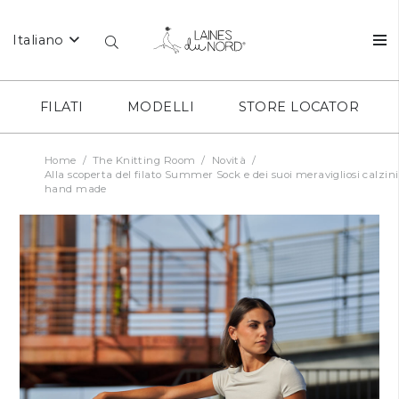
Italiano
FILATI
MODELLI
STORE LOCATOR
Home
/
The Knitting Room
/
Novità
/
Alla scoperta del filato Summer Sock e dei suoi meravigliosi calzini
hand made