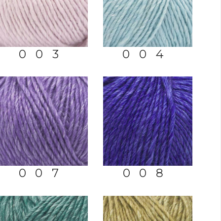
003
004
007
008