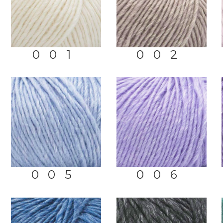
001
002
005
006