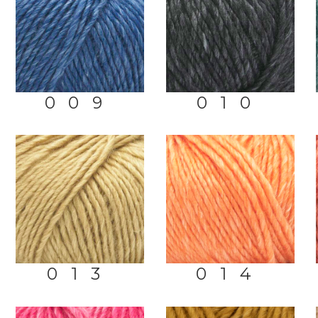
009
010
013
014