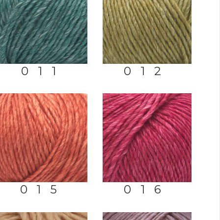
011
012
015
016