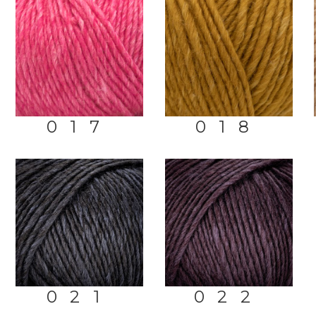
017
018
021
022