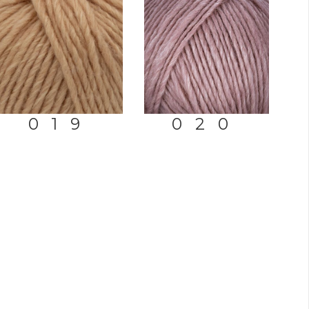
019
020